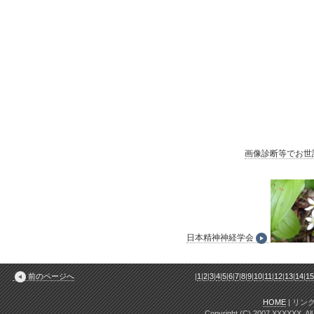
画像診断等でお世
日本精神神経学会
前のページへ
|
1
|
2
|
3
|
4
|
5
|
6
|
7
|
8
|
9
|
10
|
11
|
12
|
13
|
14
|
1
HOME
|
リン
Copyright (C) 2007 XXXXXX. All