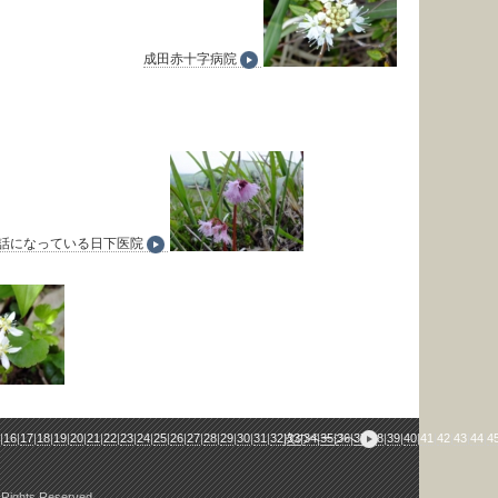
成田赤十字病院
話になっている日下医院
5
|
16
|
17
|
18
|
19
|
20
|
21
|
22
|
23
|
24
|
25
|
26
|
27
|
28
|
29
|
30
|
31
|
32
次のページへ
|
33
|
34
|
35
|
36
|
37
|
38
|
39
|
40
|
41
|
42
|
43
|
44
|
4
ク
 Rights Reserved.