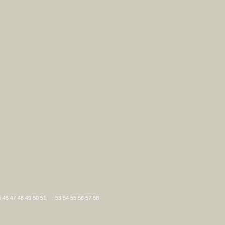
5
|
46
|
47
|
48
|
49
|
50
|
51
|
52
|
53
|
54
|
55
|
56
|
57
|
58
|