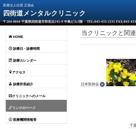
医療法人社団 正鵠会
四街道メンタルクリニック
〒284-0044 千葉県四街道市和良比245-9 中島ビル2階
TEL:043-433-2231
FAX:043-433
当クリニックと関連
HOME
診療日・診療時間
診療カレンダー
アクセス
日本医師会
診療所長紹介
クリニックへのメール
リンクのページ
医療機関情報等
千