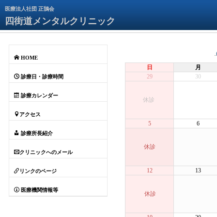
医療法人社団 正鵠会
四街道メンタルクリニック
HOME
日
月
29
30
診療日・診療時間
診療カレンダー
休診
アクセス
5
6
診療所長紹介
休診
クリニックへのメール
12
13
リンクのページ
医療機関情報等
休診