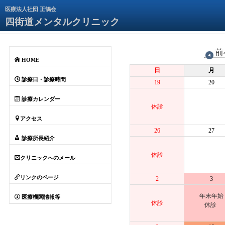
医療法人社団 正鵠会
四街道メンタルクリニック
HOME
日
月
診療日・診療時間
19
20
診療カレンダー
休診
アクセス
26
27
診療所長紹介
休診
クリニックへのメール
リンクのページ
2
3
年末年始
医療機関情報等
休診
休診