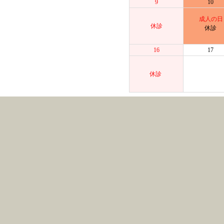
9
10
成人の日
休診
休診
16
17
休診