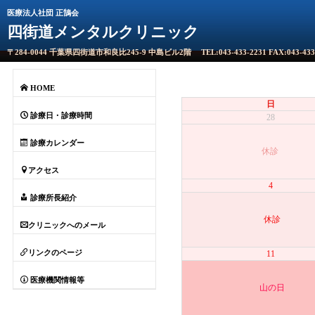
医療法人社団 正鵠会
四街道メンタルクリニック
〒284-0044 千葉県四街道市和良比245-9 中島ビル2階
TEL:043-433-2231
FAX:043-433
HOME
日
診療日・診療時間
28
診療カレンダー
休診
アクセス
4
診療所長紹介
休診
クリニックへのメール
リンクのページ
11
医療機関情報等
山の日