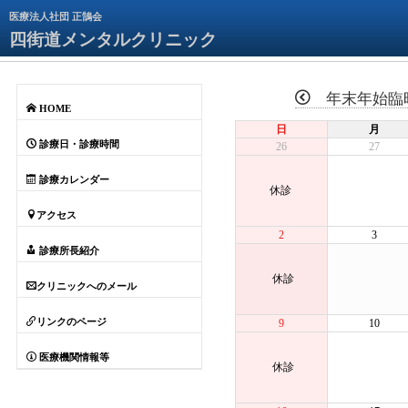
医療法人社団 正鵠会
四街道メンタルクリニック
年末年始臨
HOME
日
月
診療日・診療時間
26
27
診療カレンダー
休診
アクセス
2
3
診療所長紹介
休診
クリニックへのメール
リンクのページ
9
10
医療機関情報等
休診