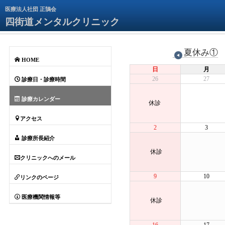
医療法人社団 正鵠会
四街道メンタルクリニック
夏休み①
HOME
日
月
26
27
診療日・診療時間
診療カレンダー
休診
アクセス
2
3
診療所長紹介
休診
クリニックへのメール
9
10
リンクのページ
医療機関情報等
休診